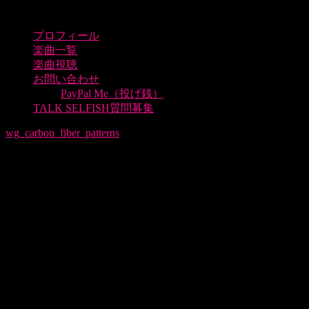
プロフィール
楽曲一覧
楽曲視聴
お問い合わせ
PayPal Me（投げ銭）
TALK SELFISH質問募集
wg_carbon_fiber_patterns