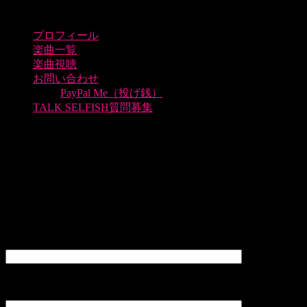
プロフィール
楽曲一覧
楽曲視聴
お問い合わせ
PayPal Me（投げ銭）
TALK SELFISH質問募集
お問い合わせ
出演依頼・お仕事のお問い合わせ等
メールフォームにてご連絡頂く場合、会社名・団体名等はメ
返信は2、3日程度お時間を頂いております。何卒よろしくお
お名前(必須)
メールアドレス(必須)