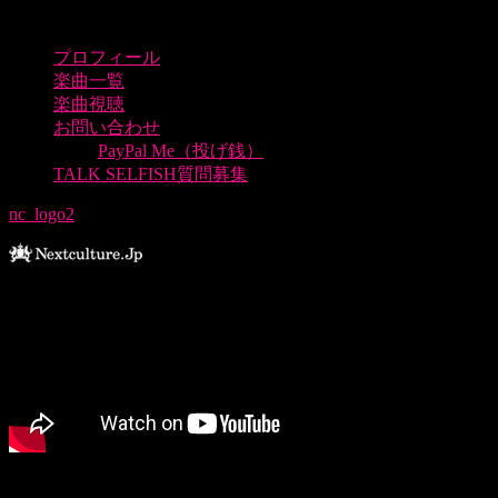
プロフィール
楽曲一覧
楽曲視聴
お問い合わせ
PayPal Me（投げ銭）
TALK SELFISH質問募集
nc_logo2