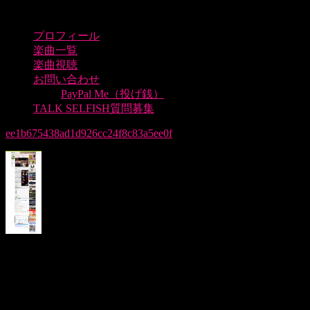
プロフィール
楽曲一覧
楽曲視聴
お問い合わせ
PayPal Me（投げ銭）
TALK SELFISH質問募集
ee1b675438ad1d926cc24f8c83a5ee0f