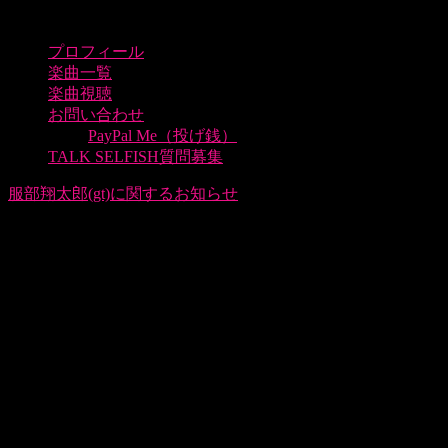
プロフィール
楽曲一覧
楽曲視聴
お問い合わせ
PayPal Me（投げ銭）
TALK SELFISH質問募集
服部翔太郎(gt)に関するお知らせ
Lipselect並びにNextculture Japanをいつも応援いただきありが
とうございます。
突然のご報告となりますが、このたびLipselectのメンバー服
部翔太郎との専属マネージメント契約を終了したことをお知
らせ致します。
服部本人に関して反社会的行為、Nextculture Japanのレギュ
レーションに反する事案があり、弊社でも改善するように指
示しておりましたが約束が果たされませんでした。
その為、弊社として責任あるマネージメントを継続すること
が困難と判断いたしました。