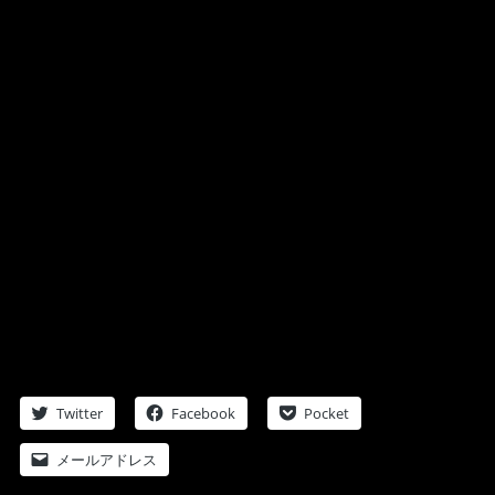
本人を改善に導けなかったこと、今回の決定は残念でなりま
せん。
また今回の件を重く受け止め、Lipselectは活動を当面自粛す
る事にいたしました。
今後は残る2人のメンバーが今回のことを乗り越え、前に進
めるように我々もサポートしてまいります。
日頃より応援してくださっているファンの皆様には、ご迷
惑、ご心配をおかけすることになり、誠に申し訳ございませ
ん。
今後とも残るメンバーの2人はソロとしての活動は継続いた
しますので、今後とも応援、お力添え頂ければ幸いです。
2017年8月2日
株式会社ネクストカルチャー
Nextculture Japan代表 有働剛志
Lipselect Masakey
Twitter
Facebook
Pocket
メールアドレス