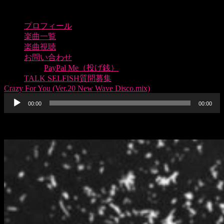
プロフィール
楽曲一覧
楽曲視聴
お問い合わせ
PayPal Me（投げ銭）
TALK SELFISH質問募集
Crazy For You (Ver.20 New Wave Disco.mix)
音
声
00:00
00:00
プ
レ
Crazy For You (Ver.20 New Wave Disco.mix)”。
ー
ヤ
ー