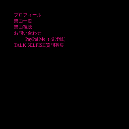
プロフィール
楽曲一覧
楽曲視聴
お問い合わせ
PayPal Me（投げ銭）
TALK SELFISH質問募集
真夏の女神ボーカルトラック ダウンロード
7月30日にリリースされた真夏の女神を皆様により一層お楽
しみ頂きたく、動画投稿へご使用いただくことを目的とし
て、ボーカル＆コーラスのステムデータを無料配布いたしま
す。
下記のキャンペーン詳細とガイドラインをよくお読みいただ
いたうえで、皆様の動画投稿へご活用いただければと思いま
す。
参加いただいた方の中から１名の方に
AKG K240をプレゼン
ト
します！是非お気軽にご参加ください。