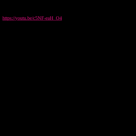
◆動画や作品投稿の際には必ず下記URLやタグの設定をお
願いいたします。
https://youtu.be/c5NF-eaH_O4
#真夏の女神 #LIPSELECT
◆2022年7月30日(土)から2022年9月30日(金)23:59までとし、
それ以降はご使用をお控えください。
※期間後もそのまま動画は投稿したままで結構ですが、新た
なアップロードや公開はお控えください。
◆個人利用を目的とした、以下動画投稿サイト（50音順）で
の使用を許可します。
アメーバアプリ
Instagram
SHOWROOM
ツイキャス
Twitch
TikTok
ニコニコ動画
Facebook
YouTube
Twitter
LINE