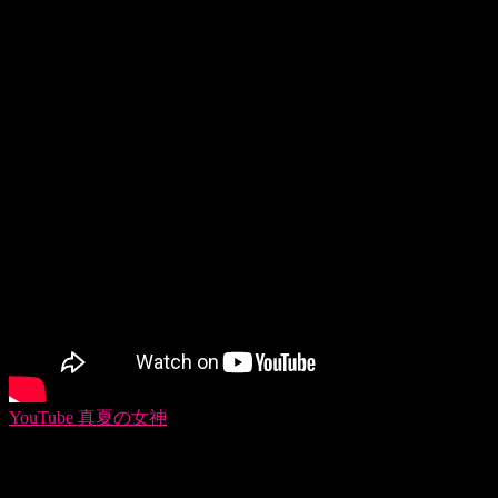
キャンペーンへご参加される前にオリジナル音源を聴きたい
方はこちらから！
YouTube 真夏の女神
【利用規約】
下記メールフォームよりご応募頂き、下部のガイドラインを