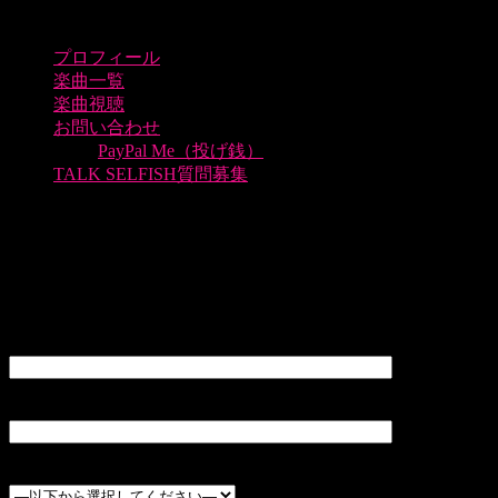
プロフィール
楽曲一覧
楽曲視聴
お問い合わせ
PayPal Me（投げ銭）
TALK SELFISH質問募集
退会申請
こちらのページにて必要事項を入力して頂き、退会手続きを
取らせていただきます。
ユーザー名(必須)
メールアドレス (必須)
会員レベル(必須)