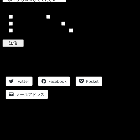
退会理由(必須)
会費が高い
更新頻度が低い
内容がつまらない
曲が良くない
Lipselectに興味がない
その他
※退会手続きは２〜３営業日で終了いたします。メールにて
退会手続き終了をお知らせしておりますので、ご確認のほど
宜しくお願い致します。
Twitter
Facebook
Pocket
メールアドレス