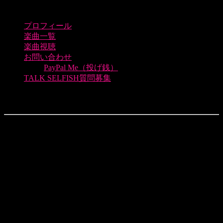
プロフィール
楽曲一覧
楽曲視聴
お問い合わせ
PayPal Me（投げ銭）
TALK SELFISH質問募集
LoveForMe