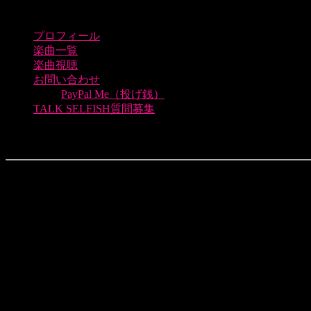
プロフィール
楽曲一覧
楽曲視聴
お問い合わせ
PayPal Me（投げ銭）
TALK SELFISH質問募集
heaven_masakey