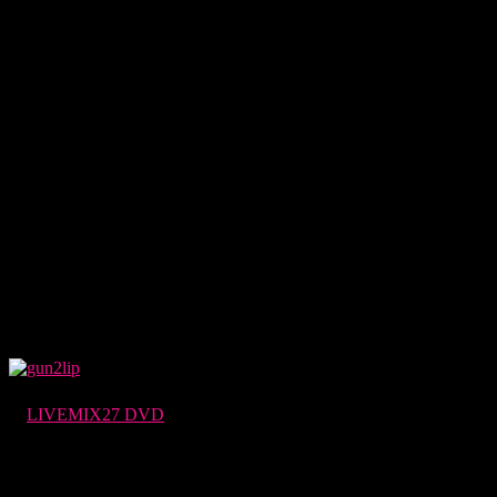
才能あるなと思った（笑）。
もともとNERFはタマがスポンジの空気銃なので、スタジオ
作業でイラつくと撃ってた。
趣味が元になって出来たPVがGun2という訳です。
楽曲にも音が使われているけど、撮影で使ったバイクは
VjTUの私物。
撮影にも同行してもらって、俺がまたがらせてもらいまし
た。
設定はギャングだけど、俺の場合衣装も全部私服。
普段あのカッコで歩ってるので、自のままなんで演技なしで
す（笑）。
Shotaroが結構困っちゃって、スナイパーって言ったら次元
でしょ？
帽子かな？ストール巻かせたけど、あれだと荒野のガンマン
の方だったな（笑）。
Ayumiの着替えシーンを入れたのは音楽の三大要素
がリズム、メロディー、エロだからです！
※
LIVEMIX27 DVD
参照
完全に俺の好みです。女はSexyなのが１番！
なかなか赤髪も似合ってて、サイバーな近未来感があって良
かった。