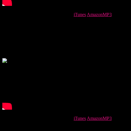
2015.06.09 価格 : 150円〜（税込）
iTunes
AmazonMP3
Lyrics by Ayumi & Masaki Ito
Music & Arranged by Masaki Ito
Ayumi : All Vocal, Voice and Chorus
Shotaro Hattori : All Guitar
Masaki Ito : All Keyboards and Programming on All Track
Heaven – Lipselect
2015.06.09 価格 : 150円〜（税込）
iTunes
AmazonMP3
Lyrics by Masaki Ito