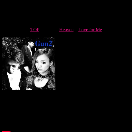
Sexyサイバー工作員とギャング、荒野のガンマンでLipselect
です（笑）。
Masaki Ito(Lipselect)
TOP
– Gun2 –
Heaven
–
Love for Me
Gun2 – Lipselect