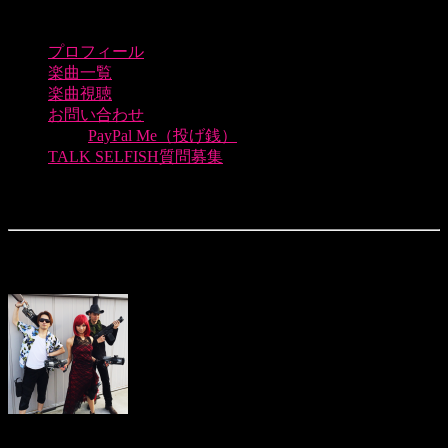
プロフィール
楽曲一覧
楽曲視聴
お問い合わせ
PayPal Me（投げ銭）
TALK SELFISH質問募集
Gun2 – Lipselect
Gun2はLipselectが作るアップテンポなRockスタイル
仲保監督に早急にPV用の新曲が欲しいとい
う事で超速で作ったのがGun2です。