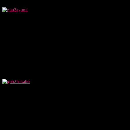
PVの撮影を行う前に打合せ段階でAyumiにアク
ションとか銃を持たせようと思ってた。
だってGun2だからGunでしょ？（笑）
歌詞の世界観も銃を乱射するNatural Born Killersとかタラン
ティーノ監督をイメージしてた。
Ayumiに撮影前にDominoという映画を見ろとか、ジュリエッ
ト・ルイスになれ！とか言ってた。
もともと俺映画が好きで、中でもアクションとSFが好きだ
からこの世界観を想像するのは得意。
因みにShotaroはスナイパー、俺はギャング的なイメージ
で、Ayumiは工作員てな設定。
撮影は仲保監督に「監督こうして！」とか相当
細かく言わせてもらって、編集も一緒に立ち会わせてもらっ
た。
今まで結構お任せが多かったので、こんなに口出しして嫌わ
れるかと思ってた（笑）。
撮影で使った銃は全てNERF（アメリカの子供向け玩具）
で、全部俺が塗装やら施して美術まで担当！
ちゃんと傷処理とかして、初めてやったんだけど、音楽より