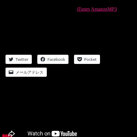
2015.06.09 価格 : 150円〜（税込）
iTunes
AmazonMP3
Lyrics by Masaki Ito
Music & Arranged by Masaki Ito
Ayumi : All Vocal, Voice and Chorus
Shotaro Hattori : All Guitar
Masaki Ito : All Keyboards and Programming on All Track
Twitter
Facebook
Pocket
メールアドレス